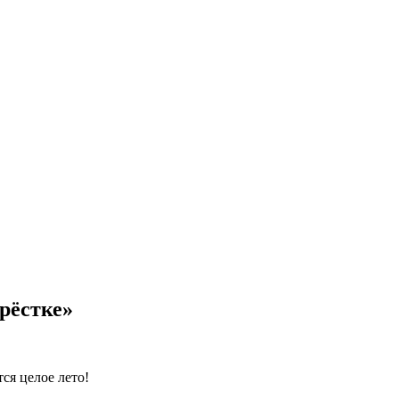
рёстке»
ся целое лето!