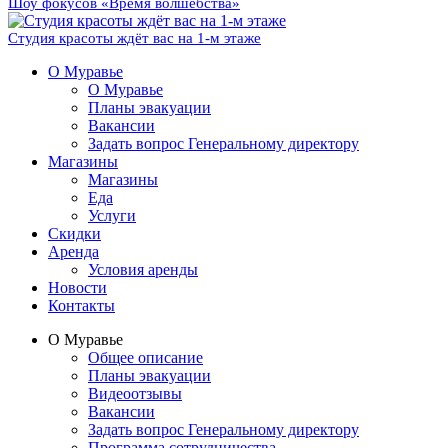
Шоу фокусов «Время волшебства»
Студия красоты ждёт вас на 1-м этаже
О Муравье
О Муравье
Планы эвакуации
Вакансии
Задать вопрос Генеральному директору
Магазины
Магазины
Еда
Услуги
Скидки
Аренда
Условия аренды
Новости
Контакты
О Муравье
Общее описание
Планы эвакуации
Видеоотзывы
Вакансии
Задать вопрос Генеральному директору
Программа сотрудничества